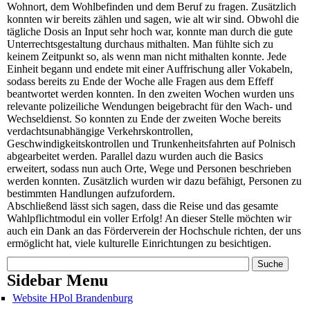
Wohnort, dem Wohlbefinden und dem Beruf zu fragen. Zusätzlich
konnten wir bereits zählen und sagen, wie alt wir sind. Obwohl die
tägliche Dosis an Input sehr hoch war, konnte man durch die gute
Unterrechtsgestaltung durchaus mithalten. Man fühlte sich zu
keinem Zeitpunkt so, als wenn man nicht mithalten konnte. Jede
Einheit begann und endete mit einer Auffrischung aller Vokabeln,
sodass bereits zu Ende der Woche alle Fragen aus dem Effeff
beantwortet werden konnten. In den zweiten Wochen wurden uns
relevante polizeiliche Wendungen beigebracht für den Wach- und
Wechseldienst. So konnten zu Ende der zweiten Woche bereits
verdachtsunabhängige Verkehrskontrollen,
Geschwindigkeitskontrollen und Trunkenheitsfahrten auf Polnisch
abgearbeitet werden. Parallel dazu wurden auch die Basics
erweitert, sodass nun auch Orte, Wege und Personen beschrieben
werden konnten. Zusätzlich wurden wir dazu befähigt, Personen zu
bestimmten Handlungen aufzufordern.
Abschließend lässt sich sagen, dass die Reise und das gesamte
Wahlpflichtmodul ein voller Erfolg! An dieser Stelle möchten wir
auch ein Dank an das Förderverein der Hochschule richten, der uns
ermöglicht hat, viele kulturelle Einrichtungen zu besichtigen.
Suchformular
Suche
Sidebar Menu
Website HPol Brandenburg