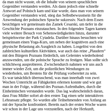
da man nicht wusste, ob die Inhalte von seinem sprachlichen
Gegenüber verstanden werden. Als dann jedoch eine schnelle
Antwort auf Polnisch kam und klar wurde, dass man von seinem
Gegenüber verstanden wird, stieg das Selbstbewusstsein für die
Anwendung der polnischen Sprache sukzessiv. Nach dem Essen
besichtigen wir gemeinsam das Zamek Cesarski, um tiefer in die
Geschichte Poznans einzutauchen. In den folgenden Tagen kamen
viele weitere Besuch von Sehenswürdigkeiten hinzu, darunter
beispielsweise der Park Cytadela. Darüber hinaus besuchten wir
gemeinsam einen Yoga-Kurs, um neben der kognitiven auch eine
physische Belastung als Ausgleich zu haben. Losgelöst von den
zahlreichen kulturellen Aktivitäten, war auch das reine „Plaudern“
mit den Bürgern Poznans förderlich, um Gelerntes wiederholend
anzuwenden, um die polnische Sprache zu festigen. Man sollte sich
schlichtweg ausprobieren. Zwischendurch nahmen wir uns auch
immer wieder Zeit, um die polizeilichen Wendungen zu
wiederholen, um Bestens für die Prüfung vorbereitet zu sein.
Es war tatsächlich überraschend, was man innerhalb von zwei
Wochen Unterricht an Fähigkeiten erlernen konnte und wie gut
man in der Folge, während des Poznan-Aufenthaltes, durch die
Einheimischen verstanden wurde. Das lag wahrscheinlich daran,
dass Frau Müller sofort ab den ersten Tag einen sehr interaktiven
Lehransatz pflegte. So wurden alle Teilnehmenden von Anfang an
mit der Sprache konfrontiert. Bereits nach der ersten Woche waren
wir schon in der Lage uns vorzustellen, nach der Herkunft,