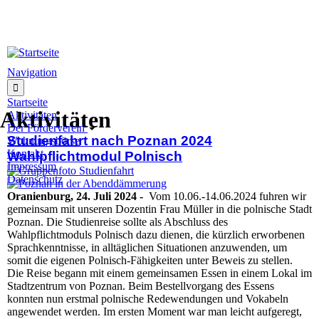
Direkt zum Inhalt
Navigation
Startseite
Aktivitäten
Aktivitäten
Der Förderverein
Studienfahrt nach Poznan 2024
Wohnungsbörse
Kontakt
Wahlpflichtmodul Polnisch
Impressum
Datenschutz
Oranienburg, 24. Juli 2024 -
Vom 10.06.-14.06.2024 fuhren wir
gemeinsam mit unseren Dozentin Frau Müller in die polnische Stadt
Poznan. Die Studienreise sollte als Abschluss des
Wahlpflichtmoduls Polnisch dazu dienen, die kürzlich erworbenen
Sprachkenntnisse, in alltäglichen Situationen anzuwenden, um
somit die eigenen Polnisch-Fähigkeiten unter Beweis zu stellen.
Die Reise begann mit einem gemeinsamen Essen in einem Lokal im
Stadtzentrum von Poznan. Beim Bestellvorgang des Essens
konnten nun erstmal polnische Redewendungen und Vokabeln
angewendet werden. Im ersten Moment war man leicht aufgeregt,