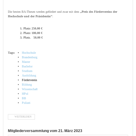
Die besten BA-Thesen werden gefördert und zwar mit dem
„Preis des Fördervereins der
Hochschule und der Präsidentin“
:
1. Platz: 250,00 €
2. Platz: 100,00 €
3. Platz. 50,00 €
Tags:
Hochschule
Brandenburg
Master
Bachelor
Studium
Ausbildung
Förderverein
Bildung
Wissenschaft
HPol
BB
Polizei
WEITERLESEN
ÜBER BESTE ARBEITEN WERDEN GEFÖRDERT !
Mitgliederversammlung vom 21. März 2023