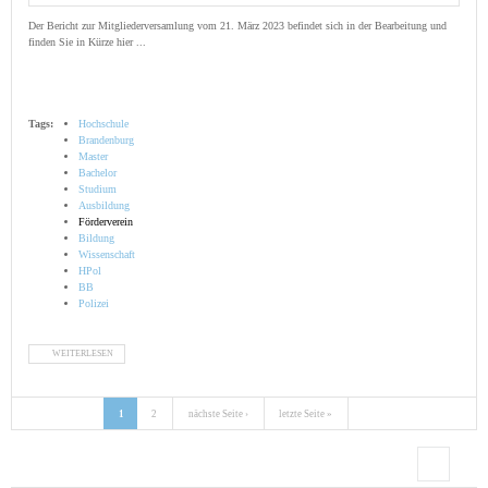
Der Bericht zur Mitgliederversamlung vom 21. März 2023 befindet sich in der Bearbeitung und
finden Sie in Kürze hier ...
Tags:
Hochschule
Brandenburg
Master
Bachelor
Studium
Ausbildung
Förderverein
Bildung
Wissenschaft
HPol
BB
Polizei
WEITERLESEN
ÜBER MITGLIEDERVERSAMMLUNG VOM 21. MÄRZ 2023
1
2
nächste Seite ›
letzte Seite »
Seiten
Suche
Suchformular