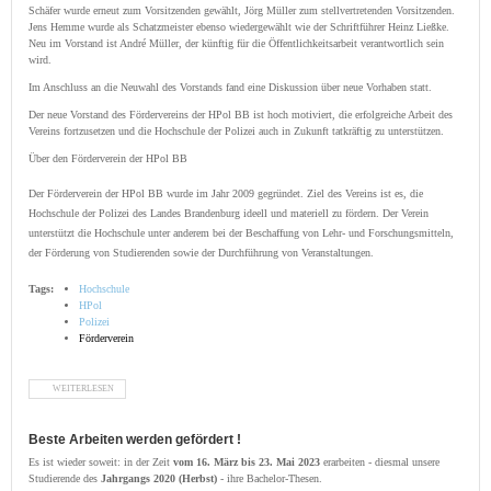
Schäfer wurde erneut zum Vorsitzenden gewählt, Jörg Müller zum stellvertretenden Vorsitzenden.
Jens Hemme wurde als Schatzmeister ebenso wiedergewählt wie der Schriftführer Heinz Ließke.
Neu im Vorstand ist André Müller, der künftig für die Öffentlichkeitsarbeit verantwortlich sein
wird.
Im Anschluss an die Neuwahl des Vorstands fand eine Diskussion über neue Vorhaben statt.
Der neue Vorstand des Fördervereins der HPol BB ist hoch motiviert, die erfolgreiche Arbeit des
Vereins fortzusetzen und die Hochschule der Polizei auch in Zukunft tatkräftig zu unterstützen.
Über den Förderverein der HPol BB
Der Förderverein der HPol BB wurde im Jahr 2009 gegründet. Ziel des Vereins ist es, die
Hochschule der Polizei des Landes Brandenburg ideell und materiell zu fördern. Der Verein
unterstützt die Hochschule unter anderem bei der Beschaffung von Lehr- und Forschungsmitteln,
der Förderung von Studierenden sowie der Durchführung von Veranstaltungen.
Tags:
Hochschule
HPol
Polizei
Förderverein
WEITERLESEN
ÜBER MITGLIEDERVERSAMMLUNG DES FÖRDERVEREINS DER HPOL BB: NEUWAHL DES
VORSTANDS UND SPANNENDE NEUE PROJEKTE
Beste Arbeiten werden gefördert !
Es ist wieder soweit: in der Zeit
vom 16. März bis 23. Mai 2023
erarbeiten - diesmal unsere
Studierende des
Jahrgangs 2020 (Herbst)
- ihre Bachelor-Thesen.