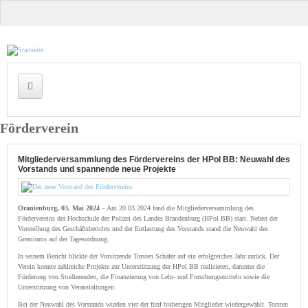
Direkt zum Inhalt
Startseite
Aktivitäten
Der Förderverein
Ziele
Förderverein
Vorstand des Fördervereins
Mitgliederversammlung des Fördervereins der HPol BB: Neuwahl des
Satzung und Dokumente
Vorstands und spannende neue Projekte
Wohnungsbörse
Oranienburg, 03. Mai 2024
– Am 20.03.2024 fand die Mitgliederversammlung des
Fördervereins der Hochschule der Polizei des Landes Brandenburg (HPol BB) statt. Neben der
Kontakt
Vorstellung des Geschäftsberichts und der Entlastung des Vorstands stand die Neuwahl des
Gremiums auf der Tagesordnung.
Impressum
In seinem Bericht blickte der Vorsitzende Torsten Schäfer auf ein erfolgreiches Jahr zurück. Der
Verein konnte zahlreiche Projekte zur Unterstützung der HPol BB realisieren, darunter die
Förderung von Studierenden, die Finanzierung von Lehr- und Forschungsmitteln sowie die
Datenschutz
Unterstützung von Veranstaltungen.
Bei der Neuwahl des Vorstands wurden vier der fünf bisherigen Mitglieder wiedergewählt. Torsten