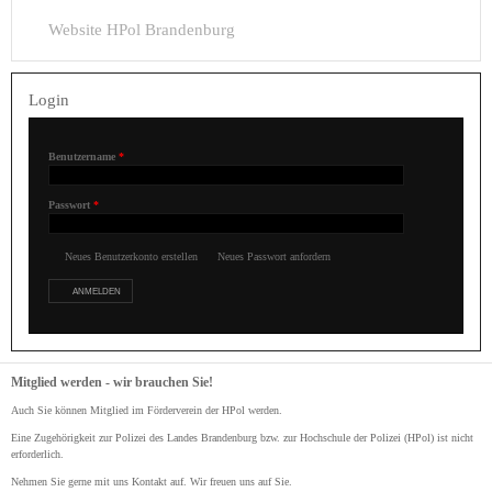
Website HPol Brandenburg
Login
Benutzername
*
Passwort
*
Neues Benutzerkonto erstellen
Neues Passwort anfordern
Mitglied werden - wir brauchen Sie!
Auch Sie können Mitglied im Förderverein der HPol werden.
Eine Zugehörigkeit zur Polizei des Landes Brandenburg bzw. zur Hochschule der Polizei (HPol) ist nicht
erforderlich.
Nehmen Sie gerne mit uns Kontakt auf. Wir freuen uns auf Sie.