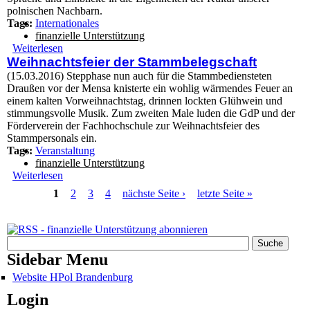
polnischen Nachbarn.
Tags:
Internationales
finanzielle Unterstützung
Weiterlesen
über Studienreise Krakau - BA13
Weihnachtsfeier der Stammbelegschaft
(15.03.2016) Stepphase nun auch für die Stammbediensteten
Draußen vor der Mensa knisterte ein wohlig wärmendes Feuer an
einem kalten Vorweihnachtstag, drinnen lockten Glühwein und
stimmungsvolle Musik. Zum zweiten Male luden die GdP und der
Förderverein der Fachhochschule zur Weihnachtsfeier des
Stammpersonals ein.
Tags:
Veranstaltung
finanzielle Unterstützung
Weiterlesen
über Weihnachtsfeier der Stammbelegschaft
Seiten
1
2
3
4
nächste Seite ›
letzte Seite »
Suchformular
Suche
Sidebar Menu
Website HPol Brandenburg
Login